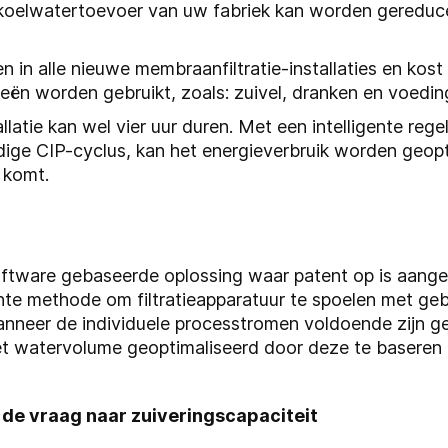
koelwatertoevoer van uw fabriek kan worden gereducee
in alle nieuwe membraanfiltratie-installaties en kost 
strieën worden gebruikt, zoals: zuivel, dranken en voe
tallatie kan wel vier uur duren. Met een intelligente re
olledige CIP-cyclus, kan het energieverbruik worden geo
 komt.
 software gebaseerde oplossing waar patent op is aan
nte methode om filtratieapparatuur te spoelen met geb
neer de individuele processtromen voldoende zijn ge
t watervolume geoptimaliseerd door deze te baseren op
de vraag naar zuiveringscapaciteit