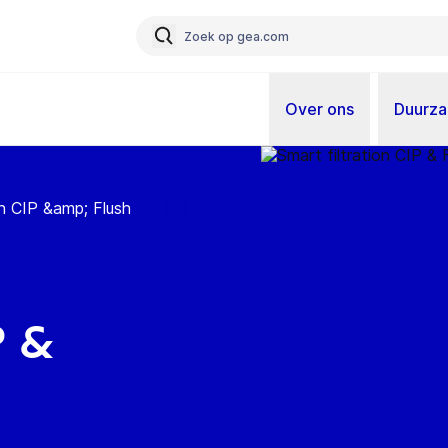
Over ons
Duurz
n CIP &amp; Flush
 &