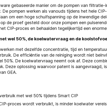
ftware gebaseerde manier om de pompen van filtratie-i
P. De pompen werken als vanouds tijdens het hele CIP
daan om een hoge schuifspanning op de inwendige dele
op de proef gesteld door onze pompen een pulserende
 het CIP-proces en behaalden tegelijkertijd een enorme
met wel 50%, de koelwatervraag en de koolstofvo
werken met dezelfde concentratie, tijd en temperatuur
bruik. De efficiëntie van de reiniging wordt niet beïnv
el 50%. De koelwatervraag neemt ook af. Deze combin
uk. Deze oplossing waarvoor patent is aangevraagd, is
 van GEA.
g
everbruik met wel 50% tijdens Smart CIP
IP-proces wordt verbruikt, is minder koelwater vereis