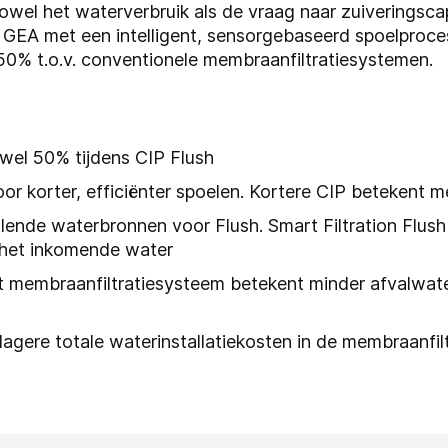
zowel het waterverbruik als de vraag naar zuiveringsca
 GEA met een intelligent, sensorgebaseerd spoelproc
50% t.o.v. conventionele membraanfiltratiesystemen.
g
wel 50% tijdens CIP Flush
oor korter, efficiënter spoelen. Kortere CIP betekent m
lende waterbronnen voor Flush. Smart Filtration Flush
t het inkomende water
t membraanfiltratiesysteem betekent minder afvalwater
agere totale waterinstallatiekosten in de membraanfilt