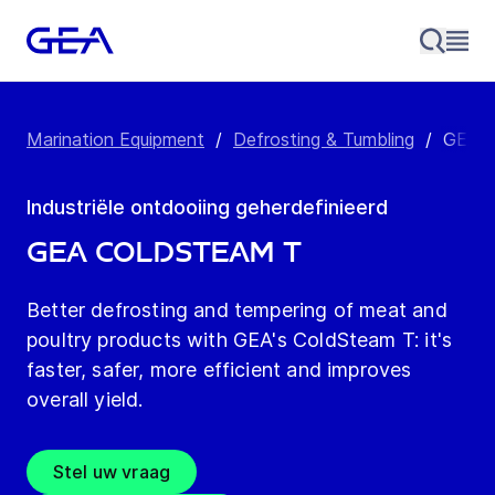
Marination Equipment
/
Defrosting & Tumbling
/
GEA C
Industriële ontdooiing geherdefinieerd
GEA ColdSteam T
Better defrosting and tempering of meat and
poultry products with GEA's ColdSteam T: it's
faster, safer, more efficient and improves
overall yield.
Stel uw vraag