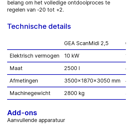
belang om het volledige ontdooiproces te
regelen van -20 tot +2.
Technische details
GEA ScanMidi 2,5
GE
Elektrisch vermogen
10 kW
13
Maat
2500 l
40
Afmetingen
3500x1870x3050 mm
41
Machinegewicht
2800 kg
35
Add-ons
Aanvullende apparatuur