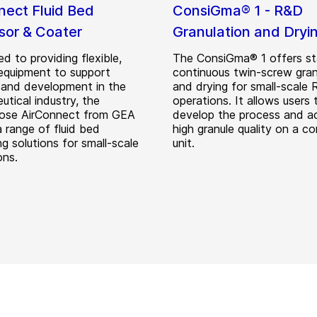
nect Fluid Bed
ConsiGma® 1 - R&D
sor & Coater
Granulation and Dryi
d to providing flexible,
The ConsiGma® 1 offers s
equipment to support
continuous twin-screw gran
 and development in the
and drying for small-scale
tical industry, the
operations. It allows users 
pose AirConnect from GEA
develop the process and a
a range of fluid bed
high granule quality on a c
g solutions for small-scale
unit.
ons.