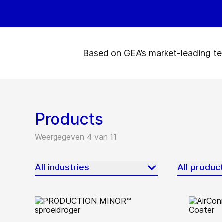
Based on GEA’s market-leading tec
Products
Weergegeven 4 van 11
All industries
All produc