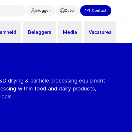
Inloggen
Dutch
Contact
aamheid
Beleggers
Media
Vacatures
&D drying & particle processing equipment -
ssing within food and dairy products,
cals.