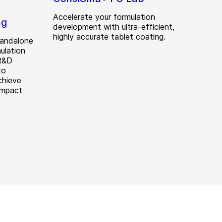
Accelerate your formulation
ng
development with ultra-efficient,
highly accurate tablet coating.
tandalone
ulation
 R&D
to
chieve
ompact