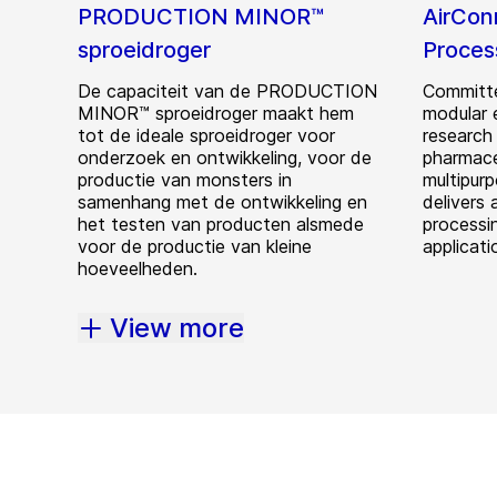
PRODUCTION MINOR™
AirCon
sproeidroger
Proces
De capaciteit van de PRODUCTION
Committe
MINOR™ sproeidroger maakt hem
modular 
tot de ideale sproeidroger voor
research
onderzoek en ontwikkeling, voor de
pharmaceu
productie van monsters in
multipur
samenhang met de ontwikkeling en
delivers 
het testen van producten alsmede
processin
voor de productie van kleine
applicati
hoeveelheden.
View more