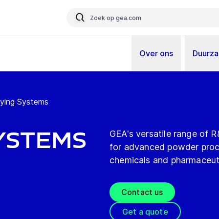
Over ons
Duurz
ying Systems
ystems
GEA's versatile range of R
for advanced powder proce
chemicals and pharmaceuti
Contact us
Get a quote