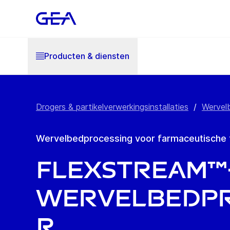
Producten & diensten
Drogers & partikelverwerkingsinstallaties
/
Wervel
Wervelbedprocessing voor farmaceutische
FlexStream™
wervelbedp
r