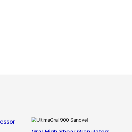
essor
Gral High Shear Granulators