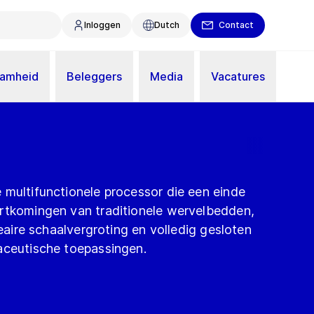
Inloggen
Dutch
Contact
aamheid
Beleggers
Media
Vacatures
 multifunctionele processor die een einde
rtkomingen van traditionele wervelbedden,
neaire schaalvergroting en volledig gesloten
aceutische toepassingen.