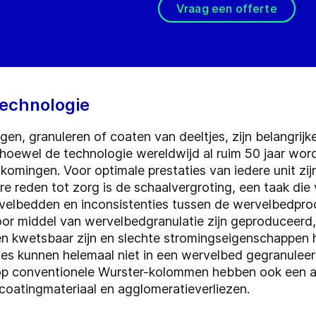
Vraag een offerte
technologie
n, granuleren of coaten van deeltjes, zijn belangrijk
hoewel de technologie wereldwijd al ruim 50 jaar word
tkomingen. Voor optimale prestaties van iedere unit zi
e reden tot zorg is de schaalvergroting, een taak die
velbedden en inconsistenties tussen de wervelbedproc
door middel van wervelbedgranulatie zijn geproduceerd
 kwetsbaar zijn en slechte stromingseigenschappen he
les kunnen helemaal niet in een wervelbed gegranulee
p conventionele Wurster-kolommen hebben ook een aa
 coatingmateriaal en agglomeratieverliezen.