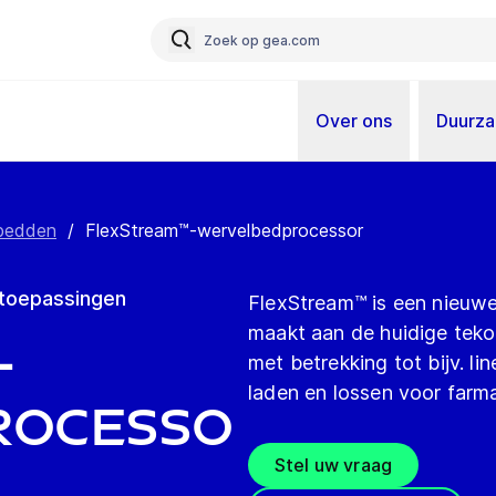
Over ons
Duurz
bedden
/
FlexStream™-wervelbedprocessor
 toepassingen
FlexStream™ is een nieuwe
maakt aan de huidige teko
-
met betrekking tot bijv. li
laden en lossen voor farm
rocesso
Stel uw vraag