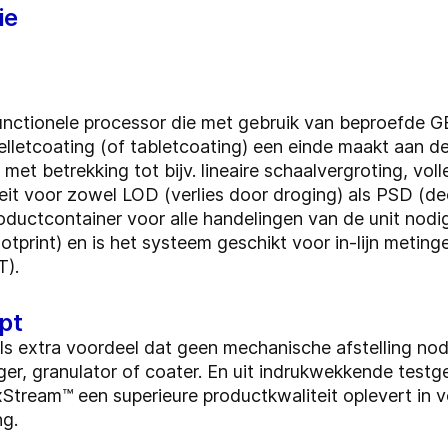
ie
unctionele processor die met gebruik van beproefde 
elletcoating (of tabletcoating) een einde maakt aan d
met betrekking tot bijv. lineaire schaalvergroting, vol
t voor zowel LOD (verlies door droging) als PSD (dee
uctcontainer voor alle handelingen van de unit nodig 
tprint) en is het systeem geschikt voor in-lijn meting
T).
pt
s extra voordeel dat geen mechanische afstelling nod
ger, granulator of coater. En uit indrukwekkende testg
tream™ een superieure productkwaliteit oplevert in v
ng.