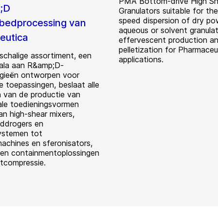
PMA Bottom-drive High Sh
;D
Granulators suitable for the
speed dispersion of dry po
bedprocessing van
aqueous or solvent granulat
eutica
effervescent production a
pelletization for Pharmaceu
nschalige assortiment, een
applications.
ala aan R&amp;D-
gieën ontworpen voor
e toepassingen, beslaat alle
 van de productie van
ale toedieningsvormen
an high-shear mixers,
ddrogers en
ystemen tot
machines en sferonisators,
en containmentoplossingen
etcompressie.