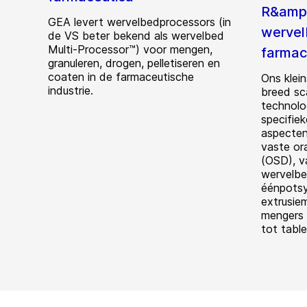
R&amp
GEA levert wervelbedprocessors (in
wervel
de VS beter bekend als wervelbed
Multi-Processor™) voor mengen,
farmac
granuleren, drogen, pelletiseren en
coaten in de farmaceutische
Ons klei
industrie.
breed sc
technolo
specifiek
aspecten
vaste or
(OSD), v
wervelbe
éénpots
extrusie
mengers 
tot tabl