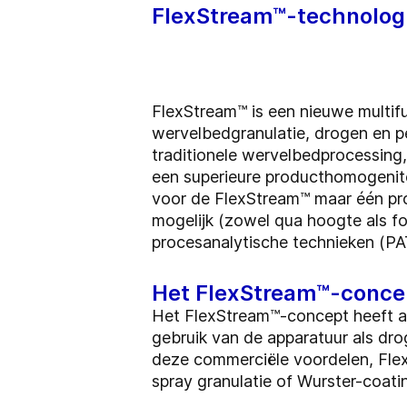
FlexStream™-technolog
FlexStream™ is een nieuwe multif
wervelbedgranulatie, drogen en p
traditionele wervelbedprocessing, 
een superieure producthomogenitei
voor de FlexStream™ maar één prod
mogelijk (zowel qua hoogte als foo
procesanalytische technieken (PA
Het FlexStream™-conce
Het FlexStream™-concept heeft al
gebruik van de apparatuur als dro
deze commerciële voordelen, FlexS
spray granulatie of Wurster-coati