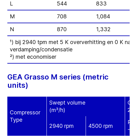
L
544
833
M
708
1,084
N
870
1,332
¹) bij 2940 tpm met 5 K oververhitting en 0 K na
verdamping/condensatie
²) met economiser
GEA Grasso M series (metric
units)
Swept volume
Coo
(m³/h)
28 
Compressor
Type
R71
2940 rpm
4500 rpm
-35