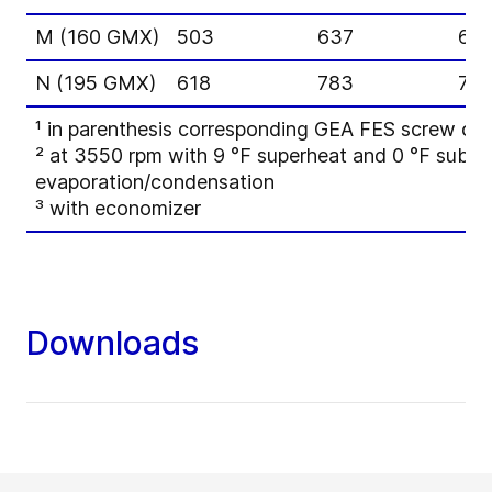
M (160 GMX)
503
637
61
N (195 GMX)
618
783
75
¹
in parenthesis corresponding GEA FES screw c
² at 3550 rpm with 9 °F superheat and 0 °F subco
evaporation/condensation
³ with economizer
Downloads