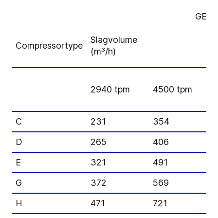
GEA G
Slagvolume
Compressortype
(m³/h)
2940 tpm
4500 tpm
C
231
354
D
265
406
E
321
491
G
372
569
H
471
721