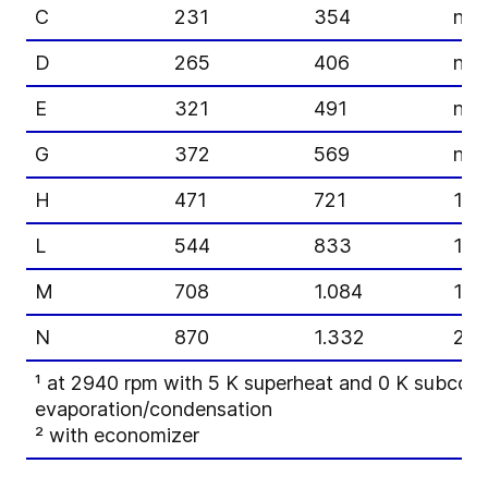
C
231
354
n/a
D
265
406
n/a
E
321
491
n/a
G
372
569
n/a
H
471
721
11
L
544
833
13
M
708
1.084
17
N
870
1.332
21
¹ at 2940 rpm with 5 K superheat and 0 K subcool
evaporation/condensation
² with economizer