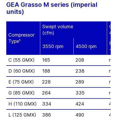
GEA Grasso M series (imperial
units)
Swept volume
Coo
(cfm)
406
Compressor
Type¹
R71
3550 rpm
4500 rpm
-30
C (55 GMX)
165
208
n/a
D (60 GMX)
188
238
n/a
E (75 GMX)
228
289
n/a
G (85 GMX)
264
335
n/a
H (110 GMX)
334
424
40
L (125 GMX)
386
490
46