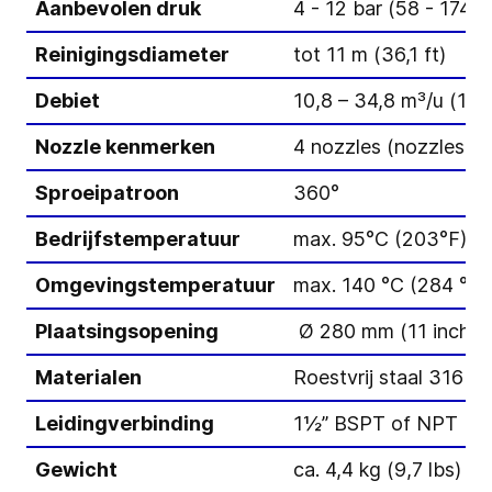
Aanbevolen druk
4 - 12 bar (58 - 174 p
Reinigingsdiameter
tot 11 m (36,1 ft)
Debiet
10,8 – 34,8 m³/u (180
Nozzle kenmerken
4 nozzles (nozzles me
Sproeipatroon
360°
Bedrijfstemperatuur
max. 95°C (203°F)
Omgevingstemperatuur
max. 140 °C (284 °F)
Plaatsingsopening
Ø 280 mm (11 inch)
Materialen
Roestvrij staal 316L 
Leidingverbinding
1½” BSPT of NPT bi
Gewicht
ca. 4,4 kg (9,7 lbs)