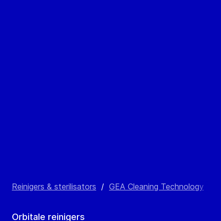
Reinigers & sterilisators
/
GEA Cleaning Technology
/
O
Orbitale reinigers