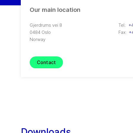
Our main location
Gjerdrums vei 8
Tel.:
+4
0484
Oslo
Fax:
+4
Norway
Contact
Downloads