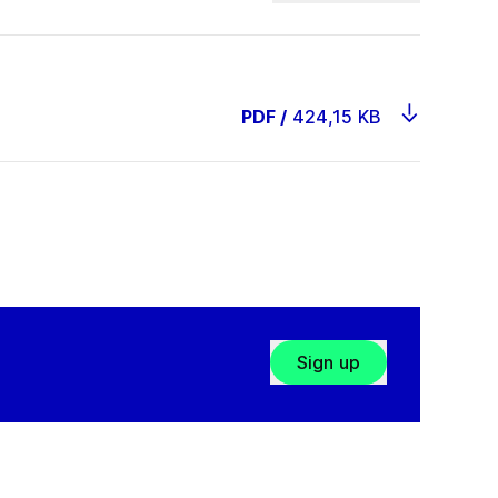
PDF
/
424,15 KB
Sign up