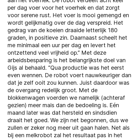
aan het voerhek. De robot verdeelt acht keer
per dag voer voor het voerhek en dat zorgt
voor serene rust. Het voer is mooi gemengd en
wordt gelijkmatig over de dag verspreid. Het
gedrag van de koeien draaide letterlijk 180
graden, in positieve zin. Daarnaast scheelt het
me minimaal een uur per dag en levert het
ontzettend veel vrijheid op.” Met deze
arbeidsbesparing is het belangrijkste doel van
Gijs al behaald. “Qua productie was het eerst
even wennen. De robot voert nauwkeuriger dan
dat je zelf ooit zou kunnen. Juist daardoor was
de overgang redelijk groot. Met de
blokkenwagen voerden we namelijk (achteraf
gezien) meer mais dan de bedoeling is. Eén
maand later was dat hersteld en sindsdien
draait het goed. We zijn net begonnen, dus we
zullen er zeker nog meer uit gaan halen. Net als
bij een melkrobot zal het resultaat pas in het