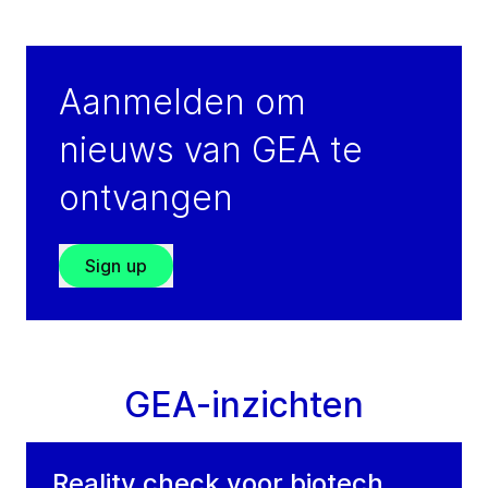
Indonesia
Tel.:
+62 61 786 2837 / +62 61 3000 3120
Fax:
+62 61 786 2832
Aanmelden om
Contact
nieuws van GEA te
ontvangen
Sign up
GEA-inzichten
Reality check voor biotech