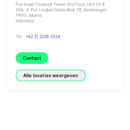
Puri Indah Financial Tower 2nd Floor, Unit 03 &
05A, Jl. Puri Lingkar Dalam Blok T8, Kembangan
11610
Jakarta
Indonesia
Tel.:
+62 21 2228 3534
Contact
Alle locaties weergeven
GEA Indonesia Medan
(
GEA Westfalia Separator Indonesia, PT
)
JI. Al-Falah No.5C
20146
Medan