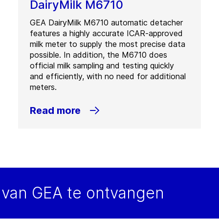
DairyMilk M6710
 V6V 1N4
Richmond
nada
GEA DairyMilk M6710 automatic detacher
.:
+1 604 278 4118
features a highly accurate ICAR-approved
x:
+1 604 278 4847
milk meter to supply the most precise data
possible. In addition, the M6710 does
ntact
official milk sampling and testing quickly
and efficiently, with no need for additional
meters.
Read more
van GEA te ontvangen