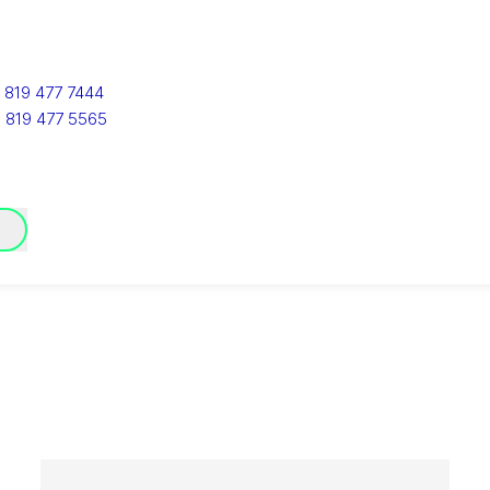
 819 477 7444
1 819 477 5565
EA Canada Richmond
A Refrigeration Canada Inc.
)
0-2551 Viking Way