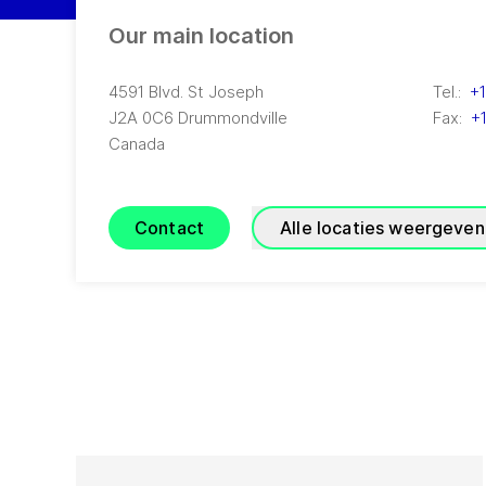
Our main location
4591 Blvd. St Joseph
Tel.:
+1
J2A 0C6
Drummondville
Fax:
+
Canada
Contact
Alle locaties weergeven
GEA Canada Burlington
G
(
GE
4145 North Service Road, 2nd floor
15
ON L7L 6A3
Burlington