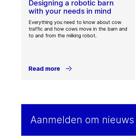
Designing a robotic barn
BC
Canada
Ca
with your needs in mind
Tel.:
+1 289 288 5500
Tel
Everything you need to know about cow
Fax:
+1 289 288 5501
Fa
traffic and how cows move in the barn and
to and from the milking robot.
Contact
Co
Read more
Aanmelden om nieuws 