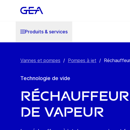
Produits & services
Vannes et pompes
/
Pompes à jet
/
Réchauffeur
Technologie de vide
Réchauffeurs
de vapeur