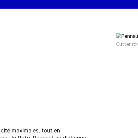
Cutter ro
cité maximales, tout en
tes ; le Roto-Pennaut se distingue