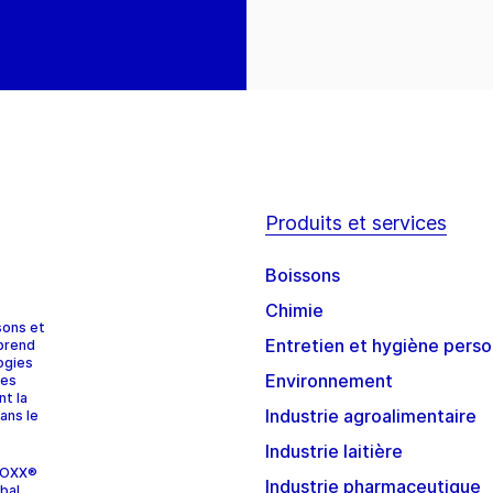
Produits et services
Boissons
Chimie
sons et
Entretien et hygiène perso
prend
ogies
Environnement
ces
nt la
Industrie agroalimentaire
ans le
Industrie laitière
STOXX®
Industrie pharmaceutique
bal