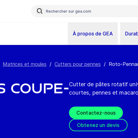
À propos de GEA
Durab
Matrices et moules
/
Cutters pour pennes
/
Roto-Pennaut
s coupe-
Cutter de pâtes rotatif un
courtes, pennes et macaro
Contactez-nous
Obtenez un devis