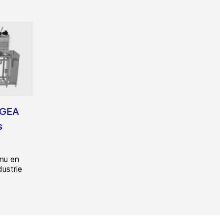
 GEA
s
nu en
ustrie