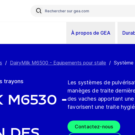
À propos de GEA
Durab
s
/
DairyMilk M6500 - Equipements pour stalle
/
Système d
s trayons
Les systèmes de pulvérisa
manèges de traite dernière
 M6530 -
des vaches apportant une m
favorisent une traite hyg
Contactez-nous
n des