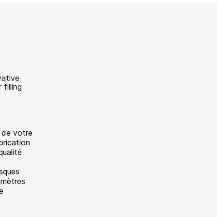
 de votre
brication
qualité
isques
amètres
e