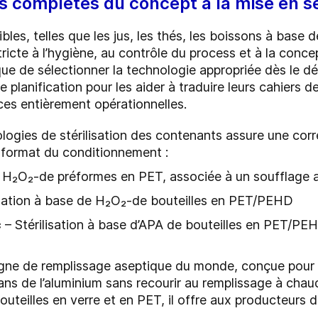
s complètes du concept à la mise en s
es, telles que les jus, les thés, les boissons à base de
ricte à l’hygiène, au contrôle du process et à la conce
tique de sélectionner la technologie appropriée dès le
e planification pour les aider à traduire leurs cahiers 
es entièrement opérationnelles.
gies de stérilisation des contenants assure une corr
le format du conditionnement :
de H₂O₂-de préformes en PET, associée à un soufflage 
isation à base de H₂O₂-de bouteilles en PET/PEHD
c
– Stérilisation à base d’APA de bouteilles en PET/PEH
igne de remplissage aseptique du monde, conçue pour 
ans de l’aluminium sans recourir au remplissage à chau
eilles en verre et en PET, il offre aux producteurs de