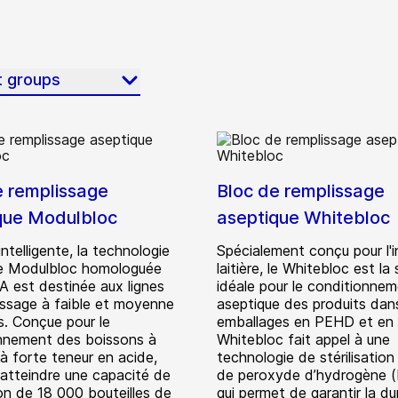
t groups
e remplissage
Bloc de remplissage
que Modulbloc
aseptique Whitebloc
intelligente, la technologie
Spécialement conçu pour l'i
e Modulbloc homologuée
laitière, le Whitebloc est la 
A est destinée aux lignes
idéale pour le conditionne
issage à faible et moyenne
aseptique des produits dan
. Conçue pour le
emballages en PEHD et en
nnement des boissons à
Whitebloc fait appel à une
 à forte teneur en acide,
technologie de stérilisation
 atteindre une capacité de
de peroxyde d’hydrogène 
on de 18 000 bouteilles de
qui permet de garantir la d