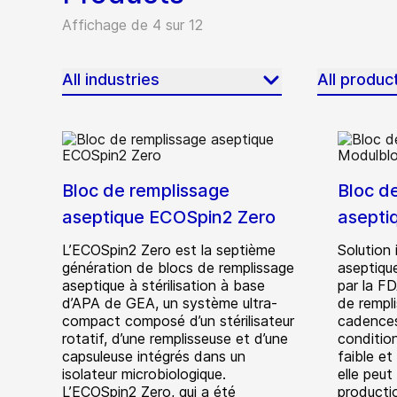
Affichage de 4 sur 12
All industries
All produc
Bloc de remplissage
Bloc d
aseptique ECOSpin2 Zero
asepti
L’ECOSpin2 Zero est la septième
Solution 
génération de blocs de remplissage
aseptiqu
aseptique à stérilisation à base
par la FD
d’APA de GEA, un système ultra-
de rempl
compact composé d’un stérilisateur
cadences
rotatif, d’une remplisseuse et d’une
conditio
capsuleuse intégrés dans un
faible et
isolateur microbiologique.
elle peut
L’ECOSpin2 Zero, qui a été
producti