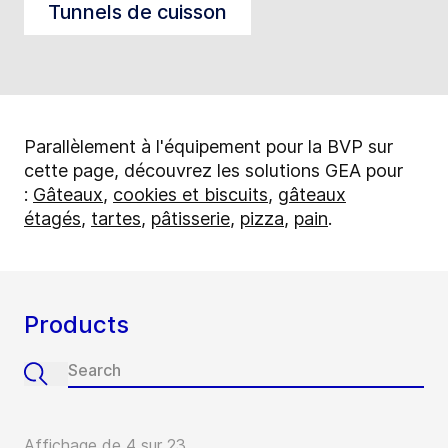
Tunnels de cuisson
Parallèlement à l'équipement pour la BVP sur
cette page, découvrez les solutions GEA pour
:
Gâteaux
,
cookies et biscuits
,
gâteaux
étagés
,
tartes
,
pâtisserie
,
pizza
,
pain
.
Products
Affichage de 4 sur 23