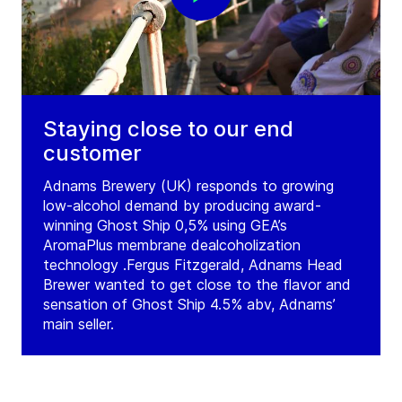
Staying close to our end
customer
Adnams Brewery (UK) responds to growing
low-alcohol demand by producing award-
winning Ghost Ship 0,5% using GEA’s
AromaPlus membrane dealcoholization
technology .Fergus Fitzgerald, Adnams Head
Brewer wanted to get close to the flavor and
sensation of Ghost Ship 4.5% abv, Adnams’
main seller.