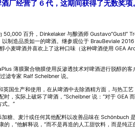
的家族啤酒厂经营了 6 代，这期间获得了无数奖项
0 百升，Dinkelaker 与酿酒师 Gustavo“Gustl” 
质如一的啤酒。继参观位于 BrauBeviale 2016 的 
hs 生产的无醇小麦啤酒并喜欢上了这种口味（这种啤酒使用 GEA 
AromaPlus 薄膜聚合物膜使用反渗透技术对啤酒进行脱
家 Ralf Scheibner 说。
时、德国和英国生产和使用，在从啤酒中去除酒精方面，与热工
，实际上破坏了啤酒，”Scheibner 说：“对于 GE
方式。”
醇后添加糖、麦汁或任何其他配料以改善品味在 Schönbuc
康的，”他解释说，“而不是再造的人工甜饮料，而是纯正