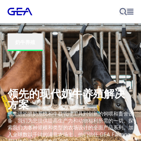
奶牛养殖
领先的现代奶牛养殖解决
方案
从先进的挤奶系统和牛群管理工具到创新的饲喂和畜舍设
备，我们为您提供提高生产力和动物福利所需的一切。探
索我们为各种规模和类型的农场设计的全面产品系列。加
入全球数以千计的满意农场主，他们信任 GEA Farming