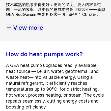
技术成熟的热泵变得更好：更高的温度、更大的容量范
围、一流的效率、以更低的总成本提高可持续性——新型
GEA RedGenium 热泵具备这一切。获得了 CE 认证。
View more
How do heat pumps work?
A GEA heat pump upgrades readily available
heat source — i.e. air, water, geothermal, and
waste heat—into valuable energy. Using a
natural refrigerant, it efficiently reaches
temperatures up to 90°C for district heating,
hot water, process heating, or steam. The cycle
repeats seamlessly, cutting energy costs and
boosting efficiency.