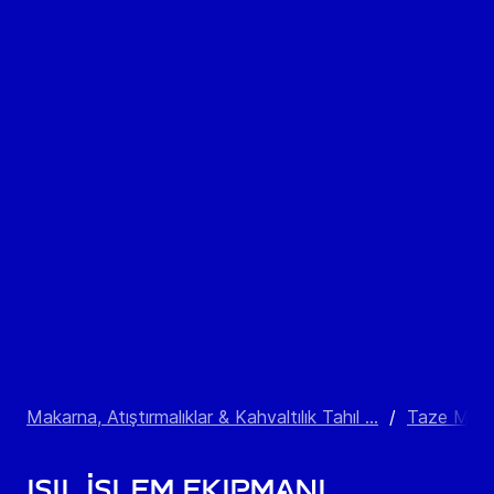
Makarna, Atıştırmalıklar & Kahvaltılık Tahıl ...
/
Taze Maka
Isıl İşlem Ekipmanı