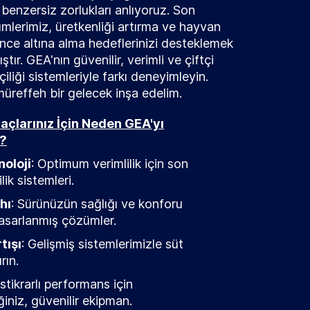
z benzersiz zorlukları anlıyoruz. Son
ümlerimiz, üretkenliği artırma ve hayvan
ence altına alma hedeflerinizi desteklemek
ştır. GEA'nın güvenilir, verimli ve çiftçi
çiliği sistemleriyle farkı deneyimleyin.
 müreffeh bir gelecek inşa edelim.
iyaçlarınız İçin Neden GEA'yı
z?
noloji
: Optimum verimlilik için son
ilik sistemleri.
hı
: Sürünüzün sağlığı ve konforu
asarlanmış çözümler.
tışı
: Gelişmiş sistemlerimizle süt
rın.
 İstikrarlı performans için
iniz, güvenilir ekipman.