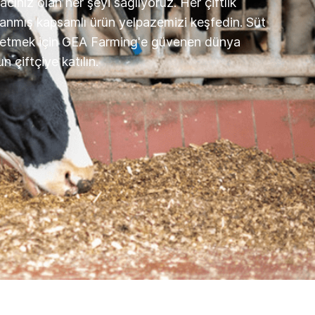
yacınız olan her şeyi sağlıyoruz. Her çiftlik
lanmış kapsamlı ürün yelpazemizi keşfedin. Süt
e etmek için GEA Farming'e güvenen dünya
 çiftçiye katılın.