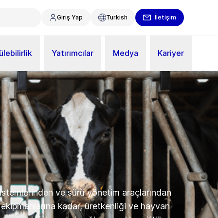
Giriş Yap
Turkish
İletişim
lebilirlik
Yatırımcılar
Medya
Kariyer
sistemlerinden ve sürü yönetim araçlarından
 ekipmanlarına kadar, üretkenliği ve hayvan