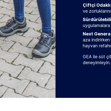
Çiftçi Odakl
ve zorlukları
Sürdürülebili
uygulamalara b
Next Genera
aza indirirken 
hayvan refahını
GEA ile süt çi
deneyimleyin.