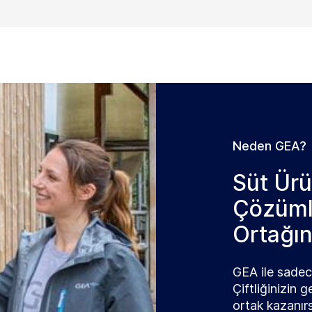
Neden GEA?
Süt Ürün
Çözümle
Ortağın
GEA ile sadece
Çiftliğinizin
ortak kazanırs