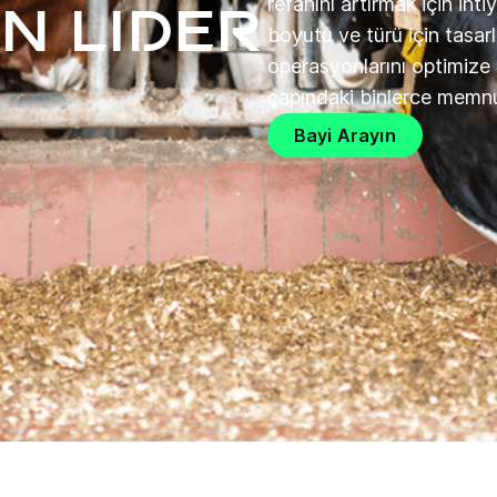
refahını artırmak için ihti
çin Lider
boyutu ve türü için tasar
operasyonlarını optimiz
çapındaki binlerce memnun
Bayi Arayın