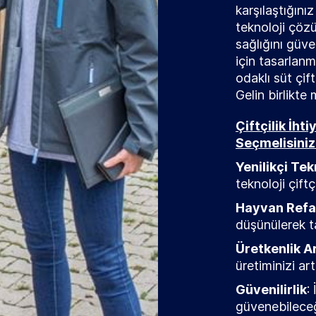
karşılaştığını
teknoloji çöz
sağlığını güv
için tasarlanmı
odaklı süt çift
Gelin birlikte
Çiftçilik İht
Seçmelisini
Yenilikçi Tek
teknoloji çiftç
Hayvan Refa
düşünülerek t
Üretkenlik Ar
üretiminizi artı
Güvenilirlik
:
güvenebileceğ