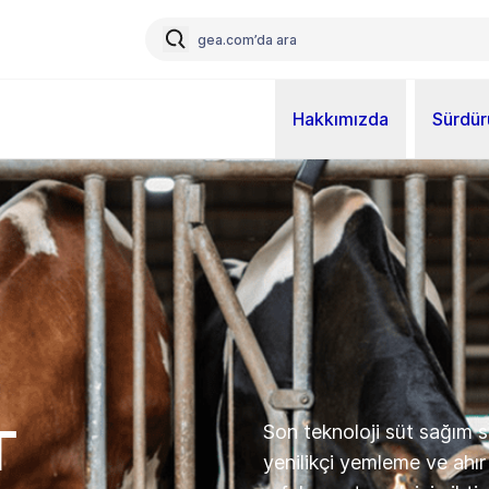
Hakkımızda
Sürdürü
t
Son teknoloji süt sağım 
yenilikçi yemleme ve ahır