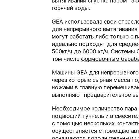
вытягивании сгустка паром та
горячей воды.
GEA использовала свои отрасле
для непрерывного вытягивания
могут работать либо только с п
идеально подходят для средне-
500
кг/ч до 6000 кг/ч. Системы
том числе
формовочным бараб
Машины GEA для непрерывного
через которые сырная масса п
ножами в главную перемешива
выполняют предварительное выт
Необходимое количество пара 
подающий туннель и в смесите
с помощью нескольких контактн
осуществляется с помощью авт
оснащаются дополнительными т