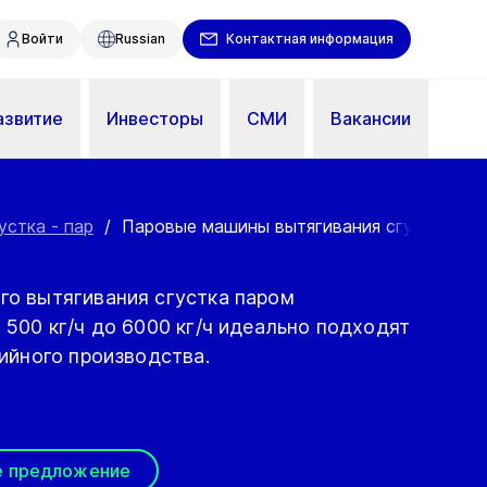
Войти
Russian
Контактная информация
азвитие
Инвесторы
СМИ
Вакансии
стка - пар
/
Паровые машины вытягивания сгустка – для
о вытягивания сгустка паром
500 кг/ч до 6000 кг/ч идеально подходят
ийного производства.
е предложение