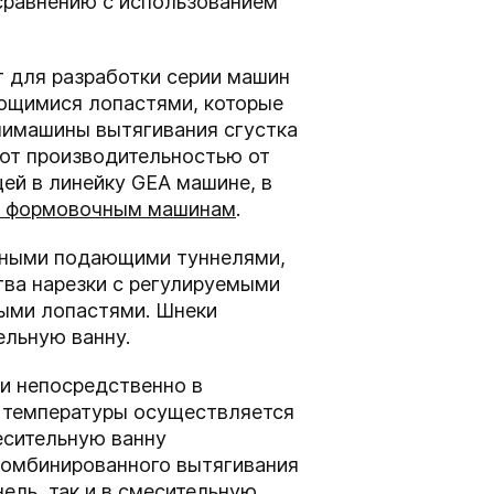
сравнению с использованием
т для разработки серии машин
ающимися лопастями, которые
и
машины вытягивания сгустка
ают производительностью
от
ей в линейку GEA машине,
в
м формовочным машинам
.
нными подающими туннелями,
ва нарезки с регулируемыми
ыми лопастями. Шнеки
ельную ванну.
и непосредственно в
ь температуры осуществляется
есительную ванну
комбинированного вытягивания
ль, так и в смесительную