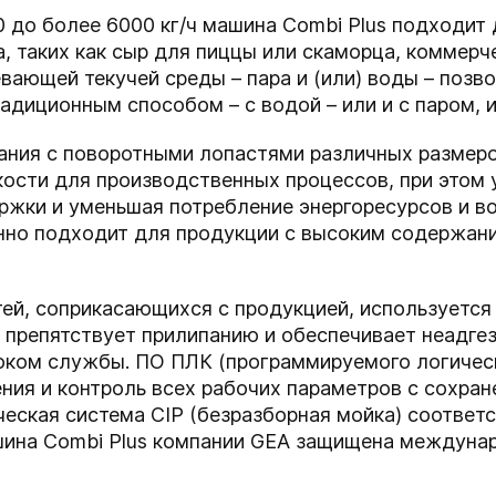
 до более 6000 кг/ч машина Combi Plus подходит
а, таких как сыр для пиццы или скаморца, коммерч
вающей текучей среды – пара и (или) воды – позв
радиционным способом – с водой – или и с паром, и
ания с поворотными лопастями различных размер
кости для производственных процессов, при этом
ржки и уменьшая потребление энергоресурсов и в
но подходит для продукции с высоким содержани
ей, соприкасающихся с продукцией, используется
я препятствует прилипанию и обеспечивает неадге
оком службы. ПО ПЛК (программируемого логичес
ния и контроль всех рабочих параметров с сохран
ческая система CIP (безразборная мойка) соотве
шина Combi Plus компании GEA защищена междуна