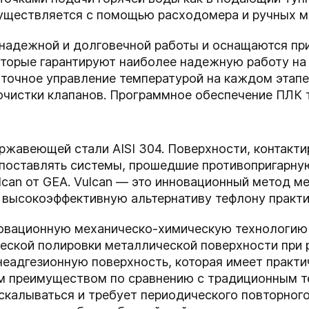
существляется с помощью расходомера и ручных м
надежной и долговечной работы и оснащаются пр
оторые гарантируют наиболее надежную работу на
точное управление температурой на каждом этапе
 очистки клапанов. Программное обеспечение ПЛК
ржавеющей стали AISI 304. Поверхности, контакт
поставлять системы, прошедшие противопригарну
lcan от GEA. Vulcan — это инновационный метод 
 высокоэффективную альтернативу тефлону практи
новационную механическо-химическую технологию 
еской полировки металлической поверхности при р
еадгезионную поверхность, которая имеет практи
м преимуществом по сравнению с традиционным т
калываться и требует периодического повторного 