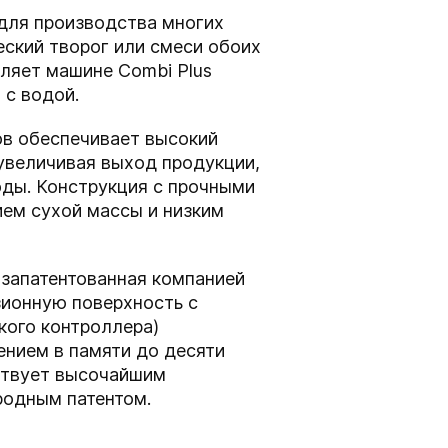
 для производства многих
еский творог или смеси обоих
оляет машине Combi Plus
 с водой.
ов обеспечивает высокий
 увеличивая выход продукции,
оды. Конструкция с прочными
ем сухой массы и низким
 запатентованная компанией
зионную поверхность с
кого контроллера)
ением в памяти до десяти
тствует высочайшим
родным патентом.