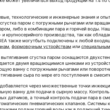
кже может увеличиться выход продукции на 1% по 
вые, технологические и инженерные знания и опы
 сгустка паром с погружными рычагами или вращ
аром, либо в комбинации пара и горячей воды.
Наш
 и крупносерийного производства, так как облад
 GEA
также могут
быть подключены к любой входящ
анам
,
формовочным устройствам
или
специальны
 вытягивания сгустка паром оснащаются двухсте
одается двумя вращающимися шнеками из устройст
ющую ванну с погружными рычагами или поворотн
ягивание сыра по мере его поступления в смесит
добавляется через множественные точки инжекци
льную ванну для подачи в сырную массу. Контрол
ых датчиков, а точный контроль подачи пара в см
оматических пневматических клапанов. Системы 
очками подачи горячей воды как в подающий тунне