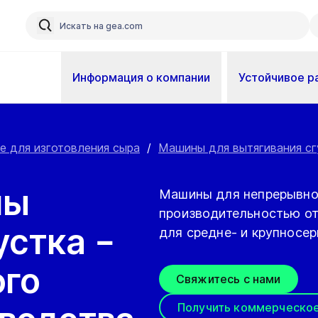
Информация о компании
Устойчивое р
е для изготовления сыра
/
Машины для вытягивания сгу
ны
Машины для непрерывног
производительностью от 
устка –
для средне- и крупносер
ого
Свяжитесь с нами
Получить коммерческо