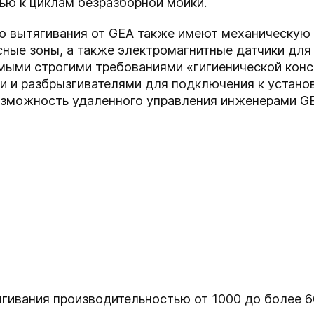
ью к циклам безразборной мойки.
о вытягивания от GEA также имеют механическую
сные зоны, а также электромагнитные датчики дл
амыми строгими требованиями «гигиенической кон
 и разбрызгивателями для подключения к установ
зможность удаленного управления инженерами G
ивания производительностью от 1000 до более 60