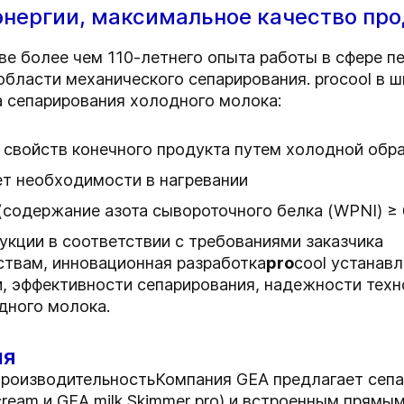
нергии, максимальное качество пр
ове более чем 110-летнего опыта работы в сфере п
области механического сепарирования. procool в
 сепарирования холодного молока:
 свойств конечного продукта путем холодной обр
ет необходимости в нагревании
содержание азота сывороточного белка (WPNI) ≥ 6
кции в соответствии с требованиями заказчика
ствам, инновационная разработка
pro
cool устанав
, эффективности сепарирования, надежности техн
дного молока.
ия
 производительностьКомпания GEA предлагает сеп
ream и GEA milk Skimmer pro) и встроенным прямы