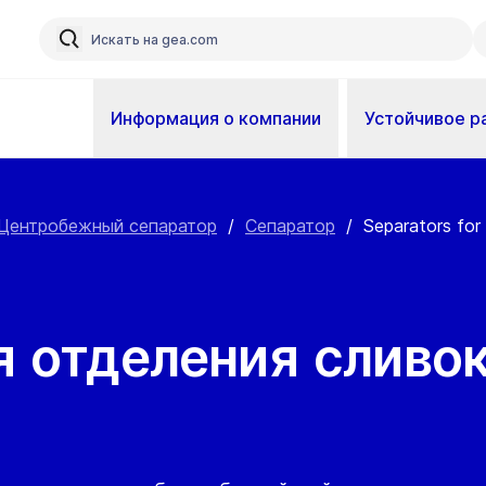
Информация о компании
Устойчивое р
Центробежный сепаратор
/
Сепаратор
/
Separators for
 отделения сливок