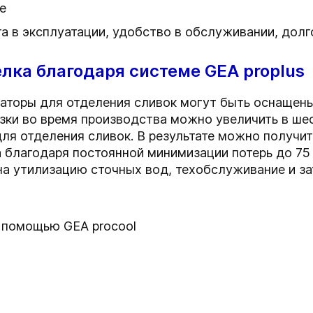
е
а в эксплуатации, удобство в обслуживании, дол
ка благодаря системе GEA proplus
раторы для отделения сливок могут быть оснащены
узки во время производства можно увеличить в шес
я отделения сливок. В результате можно получит
 благодаря постоянной минимизации потерь до 75
а утилизацию сточных вод, техобслуживание и зат
 помощью GEA procool