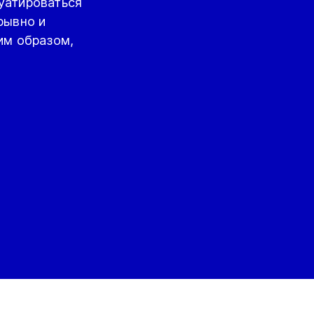
уатироваться
рывно и
им образом,