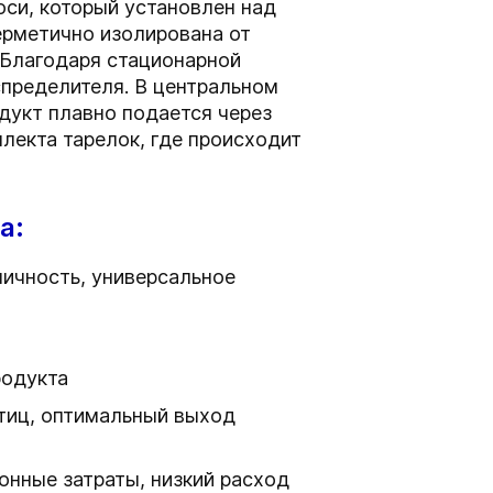
оси, который установлен над
герметично изолирована от
 Благодаря стационарной
спределителя. В центральном
одукт плавно подается через
екта тарелок, где происходит
а:
мичность, универсальное
родукта
стиц, оптимальный выход
онные затраты, низкий расход