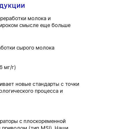
одукции
ереработки молока и
 широком смысле еще больше
аботки сырого молока
 мг/г)
ливает новые стандарты с точки
ологического процесса и
араторы с плоскоременной
м приводом (тип MSI). Наши