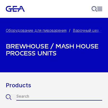
Оборудование для пивоварения
/
Варочный цех – З
Brewhouse / Mash House
Process Units
Products