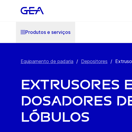
Produtos e serviços
Equipamento de padaria
/
Depositores
/
Extruso
Extrusores 
dosadores d
lóbulos