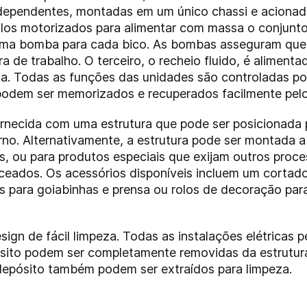
dependentes, montadas em um único chassi e acionad
olos motorizados para alimentar com massa o conjunt
uma bomba para cada bico. As bombas asseguram que
a de trabalho. O terceiro, o recheio fluido, é aliment
a. Todas as funções das unidades são controladas p
odem ser memorizados e recuperados facilmente pelo
necida com uma estrutura que pode ser posicionada p
orno. Alternativamente, a estrutura pode ser montada 
, ou para produtos especiais que exijam outros proce
eados. Os acessórios disponíveis incluem um cortado
ais para goiabinhas e prensa ou rolos de decoração par
ign de fácil limpeza. Todas as instalações elétricas
ósito podem ser completamente removidas da estrutur
pósito também podem ser extraídos para limpeza.