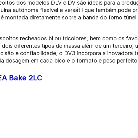
oitos dos modelos DLV e DV são ideais para a produç
uina autônoma flexível e versátil que também pode p
é montada diretamente sobre a banda do forno túnel 
coitos recheados bi ou tricolores, bem como os favori
ois diferentes tipos de massa além de um terceiro, u
ecisão e confiabilidade, o DV3 incorpora a inovadora 
da dosagem em cada bico e o formato e peso perfeito
EA Bake 2LC