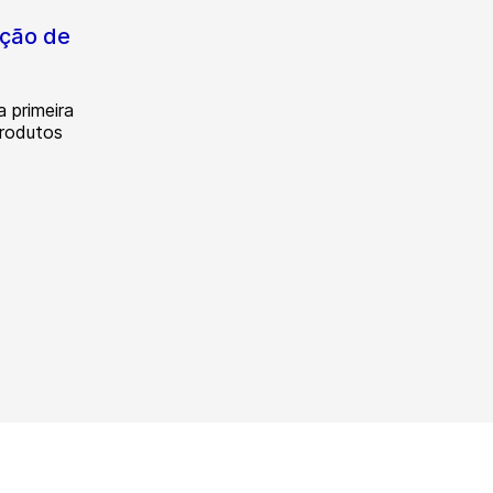
ação de
 primeira
produtos