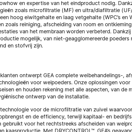
owhow en expertise van het eindproduct nodig. Dankzi
ieën zoals microfiltratie (MF) en ultra/diafiltratie (U
en hoog eiwitgehalte en laag vetgehalte (WPC’s en W
zoals reiniging, afscheiding van room en ontkieming
restaties van het membraan worden verbeterd. Dankzi
productie mogelijk, van niet-geagglomereerde poeders 
d en stofvrij zijn.
klanten ontwerpt GEA complete weibehandelings-, af
stechnologieën voor weipoeders. Onze oplossingen voor
seisen en houden rekening met alle aspecten, van de
giënische ontwerp van de installatie.
technologie voor de microfiltratie van zuivel waarvoo
pbrengst en de efficiency, terwijl kapitaal- en bedri
gebruikt voor het rechtstreeks afscheiden van weipro
k van kaasproductie. Met DRYCONTROL™, GEA’s geavanc