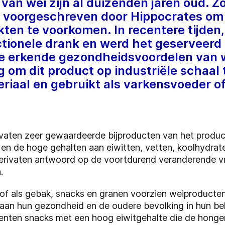
an wei zijn al duizenden jaren oud. Zo
al voorgeschreven door Hippocrates om
kten te voorkomen. In recentere tijden, 
ctionele drank en werd het geserveerd
e erkende gezondheidsvoordelen van 
ig om dit product op industriële schaa
riaal en gebruikt als varkensvoeder of
vaten zeer gewaardeerde bijproducten van het produc
n de hoge gehalten aan eiwitten, vetten, koolhydrate
derivaten antwoord op de voortdurend veranderende v
.
of als gebak, snacks en granen voorzien weiproducten
an hun gezondheid en de oudere bevolking in hun beh
ten snacks met een hoog eiwitgehalte die de honger s