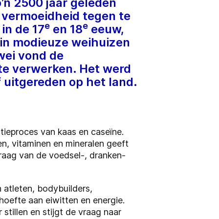
’n 2500 jaar geleden
 vermoeidheid tegen te
e
e
in de 17
en 18
eeuw,
 in modieuze weihuizen
wei vond de
l te verwerken. Het werd
 uitgereden op het land.
tieproces van kaas en caseïne.
n, vitaminen en mineralen geeft
raag van de voedsel-, dranken-
 atleten, bodybuilders,
oefte aan eiwitten en energie.
tillen en stijgt de vraag naar