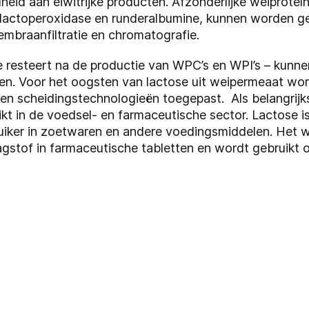
heid aan eiwitrijke producten. Afzonderlijke weiproteïn
 lactoperoxidase en runderalbumine, kunnen worden ge
mbraanfiltratie en chromatografie.
e resteert na de productie van WPC’s en WPI’s – kunne
en. Voor het oogsten van lactose uit weipermeaat wor
- en scheidingstechnologieën toegepast. Als belangrij
uikt in de voedsel- en farmaceutische sector. Lactose 
suiker in zoetwaren en andere voedingsmiddelen. Het w
aagstof in farmaceutische tabletten en wordt gebruikt