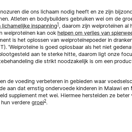
nozuren die ons lichaam nodig heeft en ze zijn bijzond
men. Atleten en bodybuilders gebruiken wei om de gro
1
 lichamelijke inspanning
, daarom zijn weiproteïnen al 
n weiproteïnen kan ook
helpen om verlies van spierwe
ument is het oplossen van weiproteïnepoeder in dranken
T). ‘Weiproteïne is goed oplosbaar als het niet gedenat
lootgesteld aan te sterke hitte, daarom ligt onze foc
tebehandeling die strikt noodzakelijk is om een produc
en de voeding verbeteren in gebieden waar voedselsc
de aan dat ernstig ondervoede kinderen in Malawi en
eld supplement met wei. Hiermee herstelden ze beter
2
 hun verdere
groei
.