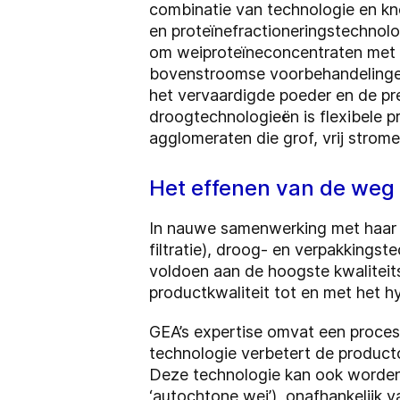
combinatie van technologie en kn
en proteïnefractioneringstechnolog
om weiproteïneconcentraten met e
bovenstroomse voorbehandelingen 
het vervaardigde poeder en de p
droogtechnologieën is flexibele 
agglomeraten die grof, vrij stromen
Het effenen van de weg
In nauwe samenwerking met haar 
filtratie), droog- en verpakking
voldoen aan de hoogste kwaliteit
productkwaliteit tot en met het hy
GEA’s expertise omvat een proces
technologie verbetert de producto
Deze technologie kan ook worden 
‘autochtone wei’), onafhankelij