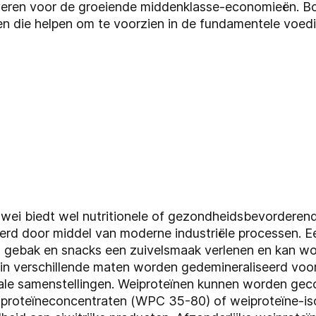
veren voor de groeiende middenklasse-economieën. Bov
n die helpen om te voorzien in de fundamentele voed
ei biedt wel nutritionele of gezondheidsbevorderend
rd door middel van moderne industriële processen. E
an gebak en snacks een zuivelsmaak verlenen en kan w
in verschillende maten worden gedemineraliseerd voo
ale samenstellingen. Weiproteïnen kunnen worden gec
proteïneconcentraten (WPC 35-80) of weiproteïne-iso