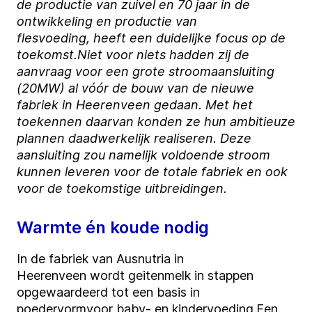
de productie van zuivel en 70 jaar in de
ontwikkeling en productie van
flesvoeding
,
heeft e
en duidelijke focus op de
toekomst.
Niet voor niets hadden zij d
e
aanvraag voor een grote stroomaansluiting
(20MW) al
vóór de bouw
van de nieuwe
fabriek in Heerenveen
gedaan
.
Met het
t
oe
kennen daarvan konden
z
e
hun
ambitieuze
plannen daadwerkelijk realiser
en
.
Deze
aansluiting
zou namelijk
voldoende
stroom
kunnen leveren voor de totale fabriek en ook
voor de toekomstige uitbreidingen.
Warmte én koude nodig
In de fabriek
van
Ausnutria
in
Heerenveen
wordt
geiten
melk in stappen
opgewaardeerd tot
een
basis
in
poedervorm
voor baby
- en kinder
voeding.
Een