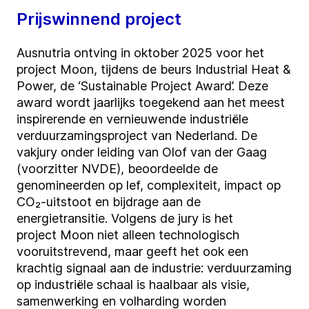
Prijswinnend project
Ausnutria
ontving in oktober 2025 voor het
project Moon
,
tijdens de beurs Industrial Heat
&
Power
,
de
‘
Sustainable
Project Award
.
Deze
award wordt jaarlijks toegekend aan het meest
inspirerende en vernieuwende industriële
verduurzamingsproject van Nederland. De
vakjury onder leiding van
Olof
van der Gaag
(voorzitter NVDE), beoordeelde de
genomineerden op lef, complexiteit, impact op
CO₂-uitstoot en bijdrage aan de
energietransitie.
V
olgens de jury
i
s het
project
Moon
niet alleen technologisch
vooruitstrevend, maar g
eeft
het ook een
krachtig signaal aan de industrie: verduurzaming
op industriële schaal is haalbaar als visie,
samenwerking en volharding worden