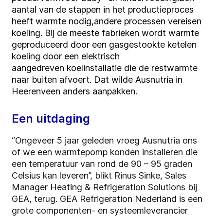
aantal van de stappen
in het productieproces
he
eft
warmte nodig
,
a
ndere processen vereisen
koeling
.
Bij de meeste fabrieken
wordt warmte
geproduceerd door een gasgestookte ketel
en
koeling door een elektrisch
aangedreven
koel
installatie die de restwarmte
naar buiten afvoert.
Dat wilde
Ausnutria
in
Heerenveen anders aanpakken.
Een uitdaging
“Ongeveer 5 jaar geleden vroeg Ausnutria ons
of we een warmtepomp konden installeren die
een temperatuur van rond de 90 – 95 graden
Celsius kan leveren”, blikt Rinus Sinke, Sales
Manager Heating & Refrigeration Solutions bij
GEA, terug. GEA Refrigeration Nederland is een
grote componenten- en systeemleverancier