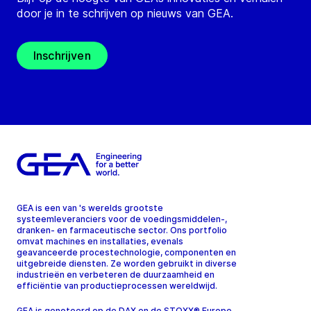
door je in te schrijven op nieuws van GEA.
Inschrijven
GEA is een van 's werelds grootste
systeemleveranciers voor de voedingsmiddelen-,
dranken- en farmaceutische sector. Ons portfolio
omvat machines en installaties, evenals
geavanceerde procestechnologie, componenten en
uitgebreide diensten. Ze worden gebruikt in diverse
industrieën en verbeteren de duurzaamheid en
efficiëntie van productieprocessen wereldwijd.
GEA is genoteerd op de DAX en de STOXX® Europe