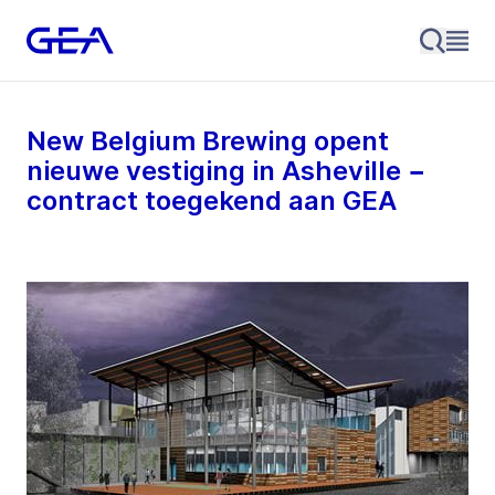
New Belgium Brewing opent
nieuwe vestiging in Asheville −
contract toegekend aan GEA