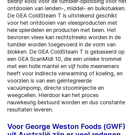
bedrijf koos voor de tumbler-oplossing voor het
ontdooien van lenden-, middel- en buikstukken.
De GEA ColdSteam T is uitstekend geschikt
voor het ontdooien van vleesproducten met
hele spierdelen en producten met been. Het
bevroren vlees kan rechtstreeks worden in de
tumbler worden toegevoerd in de vorm van
blokken. De GEA ColdSteam T is gebaseerd op
een GEA ScanMidi 10, die een unieke trommel
met een holle mantel en vijf holle meenemers
heeft voor indirecte verwarming of koeling, en
voorzien is van een geïntegreerde
vacuümpomp, directe stoominjectie en
weegcellen. Hierdoor kan het proces
nauwkeurig bestuurd worden en dus constante
resultaten leveren.
Voor George Weston Foods (GWF)
uit Australië zijn er veel redenen