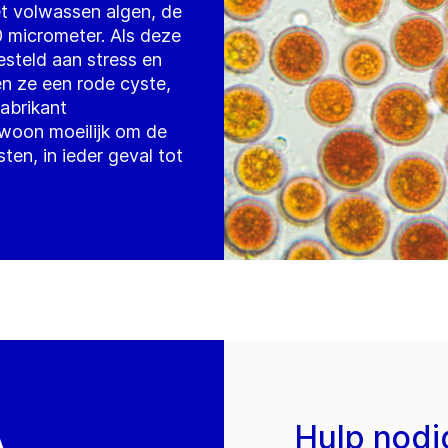
t volwassen algen, de
0 micrometer. Als deze
steld aan stress en
en ze een rode cyste,
fabrikant
ewoon moeilijk om de
ten, in ieder geval tot
A
Hulp nodi