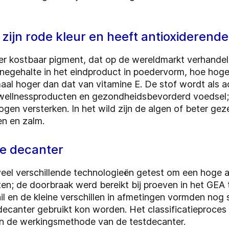
 zijn rode kleur en heeft antioxideren
zeer kostbaar pigment, dat op de wereldmarkt verhande
inegehalte in het eindproduct in poedervorm, hoe hoger
aal hoger dan dat van vitamine E. De stof wordt als ad
wellnessproducten en gezondheidsbevorderd voedsel; 
 ogen versterken. In het wild zijn de algen of beter g
en en zalm.
de decanter
 veel verschillende technologieën getest om een hoge 
ten; de doorbraak werd bereikt bij proeven in het GEA
il en de kleine verschillen in afmetingen vormden nog
canter gebruikt kon worden. Het classificatieproces 
in de werkingsmethode van de testdecanter.