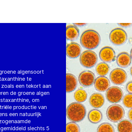
groene algensoort
axanthine te
 zoals een tekort aan
eren de groene algen
astaxanthine, om
triële productie van
s een natuurlijk
e zogenaamde
n gemiddeld slechts 5