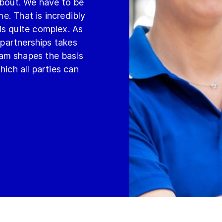
about. We have to be
me. That is incredibly
is quite complex. As
 partnerships takes
am shapes the basis
hich all parties can