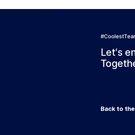
#CoolestTe
Let's e
Togethe
Back to th