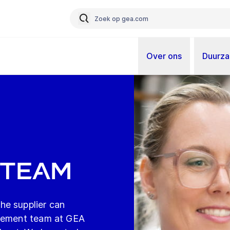
Over ons
Duurz
t
 Team
he supplier can
agement team at GEA