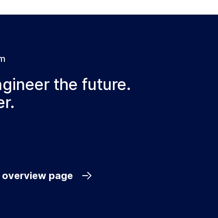
am
ngineer the future.
r.
e overview page