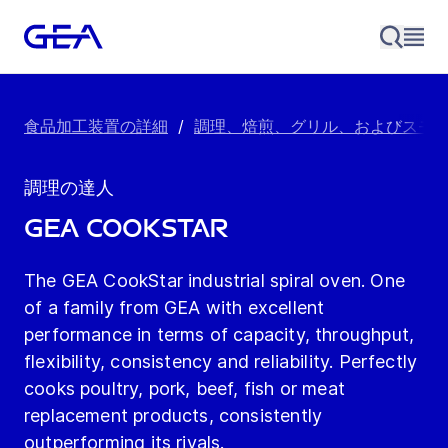
食品加工装置の詳細
/
調理、焙煎、グリル、およびスモ
調理の達人
GEA CookStar
The GEA CookStar industrial spiral oven. One
of a family from GEA with excellent
performance in terms of capacity, throughput,
flexibility, consistency and reliability. Perfectly
cooks poultry, pork, beef, fish or meat
replacement products, consistently
outperforming its rivals.