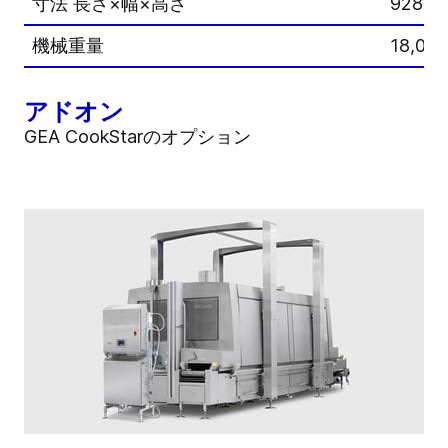
寸法 長さ×幅×高さ
9288x
機械重量
18,000
アドオン
GEA CookStarのオプション