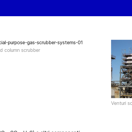
d column scrubber
Venturi s