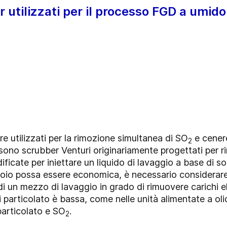
er utilizzati per il processo FGD a umido
e utilizzati per la rimozione simultanea di SO
e cenere 
2
o sono scrubber Venturi originariamente progettati per r
icate per iniettare un liquido di lavaggio a base di s
oio possa essere economica, è necessario considerare i
di un mezzo di lavaggio in grado di rimuovere carichi ele
i particolato è bassa, come nelle unità alimentate a oli
articolato e SO
.
2