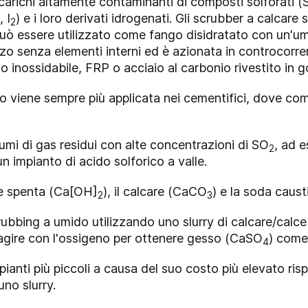
arichi altamente contaminanti di composti solforati 
, I
) e i loro derivati idrogenati. Gli scrubber a calcare
2
ò essere utilizzato come fango disidratato con un'umid
zzo senza elementi interni ed è azionata in controcorre
io inossidabile, FRP o acciaio al carbonio rivestito in
 viene sempre più applicata nei cementifici, dove co
lumi di gas residui con alte concentrazioni di SO
, ad e
2
n impianto di acido solforico a valle.
ce spenta (Ca[OH]
), il calcare (CaCO
) e la soda caus
2
3
ubbing a umido utilizzando uno slurry di calcare/calce
eagire con l'ossigeno per ottenere gesso (CaSO
) come
4
pianti più piccoli a causa del suo costo più elevato ris
no slurry.