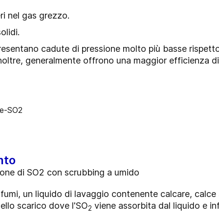
eri nel gas grezzo.
olidi.
presentano cadute di pressione molto più basse rispett
noltre, generalmente offrono una maggior efficienza di
nto
zione di SO2 con scrubbing a umido
 fumi, un liquido di lavaggio contenente calcare, calc
 nello scarico dove l'SO
viene assorbita dal liquido e in
2