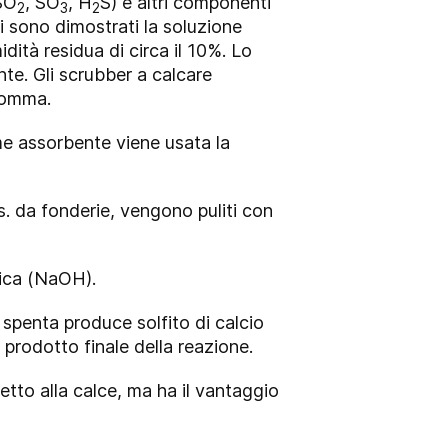
(SO
, SO
, H
S) e altri componenti
2
3
2
 si sono dimostrati la soluzione
ità residua di circa il 10%. Lo
nte. Gli scrubber a calcare
 gomma.
me assorbente viene usata la
s. da fonderie, vengono puliti con
tica (NaOH).
 spenta produce solfito di calcio
 prodotto finale della reazione.
petto alla calce, ma ha il vantaggio