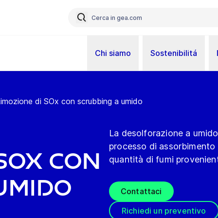
Chi siamo
Sostenibilitá
imozione di SOx con scrubbing a umido
La desolforazione a umido
processo di assorbimento a
 SOx con
quantità di fumi provenient
umido
Contattaci
Richiedi un preventivo