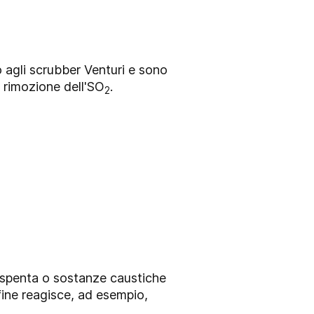
o agli scrubber Venturi e sono
 rimozione dell'SO
.
2
e spenta o sostanze caustiche
fine reagisce, ad esempio,