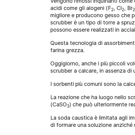
Vengono rimossi inquinanti come c
acidi come gli alogeni (F
, Cl
, Br
2
2
2
migliore e producono gesso che pu
scrubber è un tipo di torre a spru
possono essere realizzati in accia
Questa tecnologia di assorbimento
farina grezza.
Oggigiorno, anche i più piccoli vo
scrubber a calcare, in assenza di u
I sorbenti più comuni sono la cal
La reazione che ha luogo nello scr
(CaSO
) che può ulteriormente r
3
La soda caustica è limitata agli im
di formare una soluzione anziché u