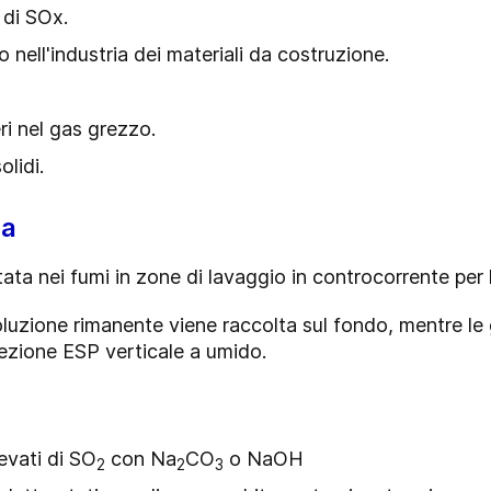
 di SOx.
 nell'industria dei materiali da costruzione.
eri nel gas grezzo.
olidi.
ca
ta nei fumi in zone di lavaggio in controcorrente per 
luzione rimanente viene raccolta sul fondo, mentre le 
ezione ESP verticale a umido.
evati di SO
con Na
CO
o NaOH
2
2
3