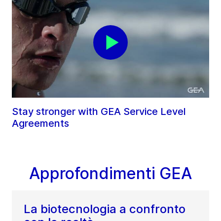
Stay stronger with GEA Service Level
Agreements
Approfondimenti GEA
La biotecnologia a confronto