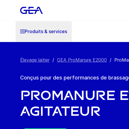
Produits & services
Élevage laitier
/
GEA ProManure E2000
/
ProMan
Conçus pour des performances de brassage
ProManure E2
Agitateur