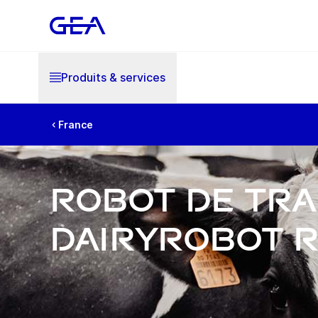
Produits & services
France
Robot de tra
DairyRobot 