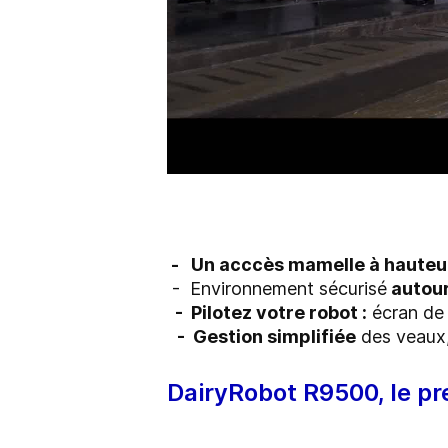
- Un
acccès mamelle
à hauteu
-
Environnement sécurisé
autour
-
Pilotez votre robot
:
écran de 
-
Gestion simplifiée
des veaux
DairyRobot R9500, le pr