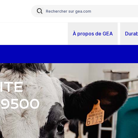
À propos de GEA
Durab
ite
R9500