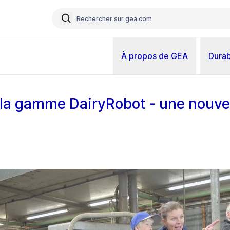
À propos de GEA
Durab
la gamme DairyRobot - une nouvel