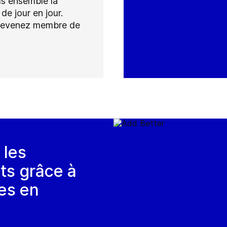
us ensemble la
e jour en jour.
 devenez membre de
 les
ts grâce à
es en