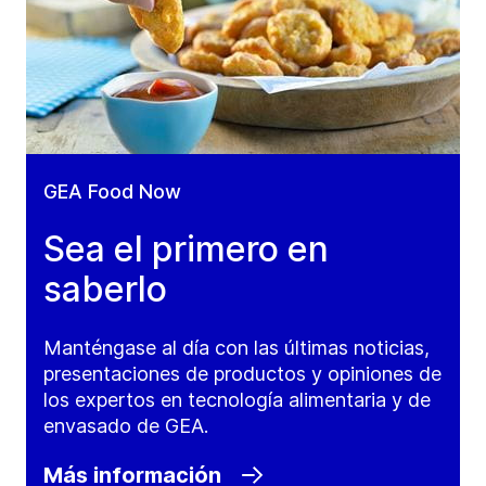
GEA Food Now
Sea el primero en
saberlo
Manténgase al día con las últimas noticias,
presentaciones de productos y opiniones de
los expertos en tecnología alimentaria y de
envasado de GEA.
Más información