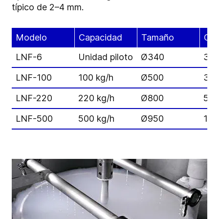
típico de 2–4 mm.
Modelo
Capacidad
Tamaño
Con
LNF-6
Unidad piloto
Ø340
30 
LNF-100
100 kg/h
Ø500
300
LNF-220
220 kg/h
Ø800
550
LNF-500
500 kg/h
Ø950
130