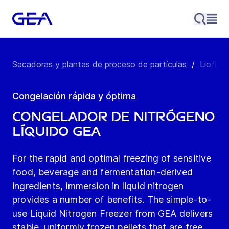
Secadoras y plantas de proceso de partículas
/
Liofiliz
Congelación rápida y óptima
Congelador de nitrógeno
líquido GEA
For the rapid and optimal freezing of sensitive
food, beverage and fermentation-derived
ingredients, immersion in liquid nitrogen
provides a number of benefits. The simple-to-
use Liquid Nitrogen Freezer from GEA delivers
stable, uniformly frozen pellets that are free