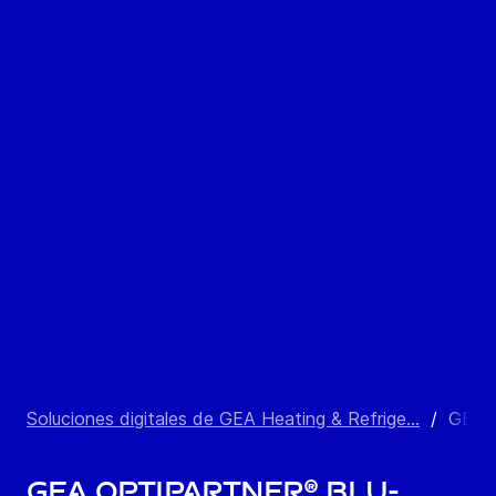
Soluciones digitales de GEA Heating & Refrige...
/
GEA O
GEA OptiPartner® Blu-