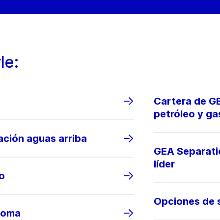
le:
Cartera de GE
petróleo y ga
ación aguas arriba
GEA Separati
líder
lo
Opciones de s
noma