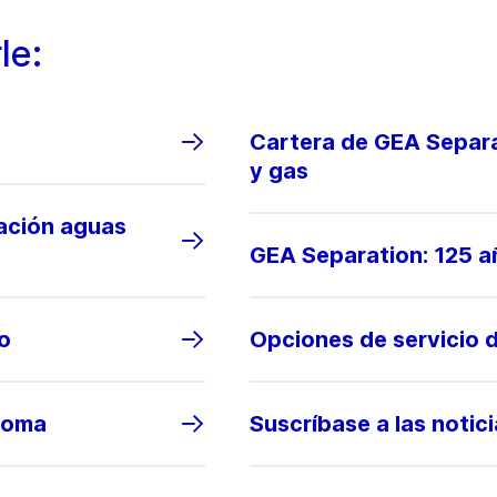
le:
Cartera de GEA Separa
y gas
lación aguas
GEA Separation: 125 a
lo
Opciones de servicio 
noma
Suscríbase a las notic