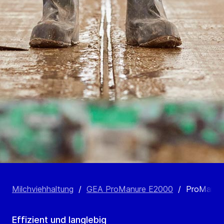
Milchviehhaltung
/
GEA ProManure E2000
/
ProManure
Effizient und langlebig