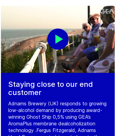
Staying close to our end
customer
Adnams Brewery (UK) responds to growing
low-alcohol demand by producing award-
winning Ghost Ship 0,5% using GEA’s
AromaPlus membrane dealcoholization
technology .Fergus Fitzgerald, Adnams