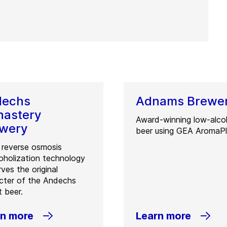
dechs
Adnams Brewe
astery
Award-winning low-alco
wery
beer using GEA AromaPl
 reverse osmosis
oholization technology
ves the original
cter of the Andechs
 beer.
rn more
Learn more