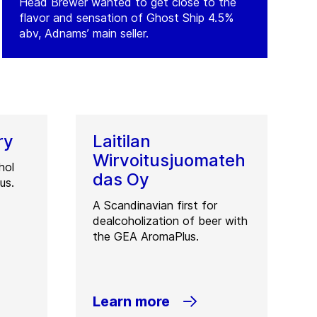
Head Brewer wanted to get close to the
flavor and sensation of Ghost Ship 4.5%
abv, Adnams’ main seller.
ry
Laitilan
Wirvoitusjuomateh
hol
das Oy
us.
A Scandinavian first for
dealcoholization of beer with
the GEA AromaPlus.
Learn more