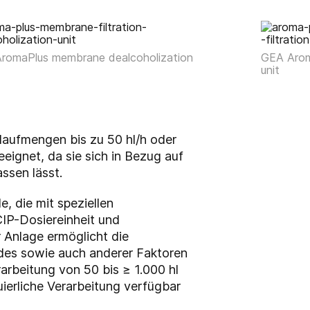
romaPlus membrane dealcoholization
GEA Arom
unit
ulaufmengen bis zu 50 hl/h oder
ignet, da sie sich in Bezug auf
ssen lässt.
, die mit speziellen
IP-Dosiereinheit und
 Anlage ermöglicht die
des sowie auch anderer Faktoren
arbeitung von 50 bis ≥ 1.000 hl
uierliche Verarbeitung verfügbar