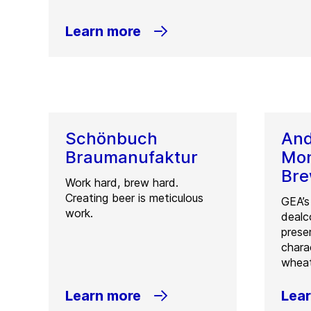
Learn more
Schönbuch
An
Braumanufaktur
Mon
Bre
Work hard, brew hard.
Creating beer is meticulous
GEA’s
work.
dealc
preser
chara
wheat
Learn more
Lea