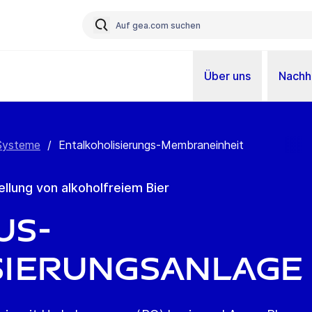
Über uns
Nachha
Systeme
/
Entalkoholisierungs-Membraneinheit
ellung von alkoholfreiem Bier
us-
sierungsanlage