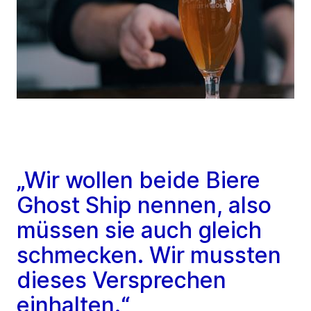
„Wir wollen beide Biere
Ghost Ship nennen, also
müssen sie auch gleich
schmecken. Wir mussten
dieses Versprechen
einhalten.“