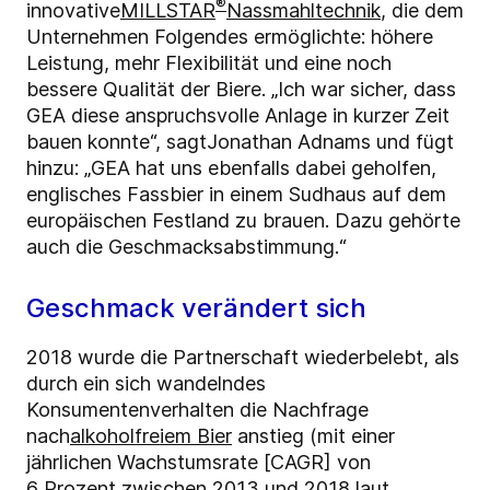
®
innovative
MILLSTAR
Nassmahltechnik
, die dem
Unternehmen Folgendes ermöglichte: höhere
Leistung, mehr Flexibilität und eine noch
bessere Qualität der Biere.
„Ich war sicher, dass
GEA diese anspruchsvolle Anlage in kurzer Zeit
bauen konnte“,
sagt
Jonathan Adnams und fügt
hinzu: „
GEA hat uns ebenfalls dabei geholfen,
englisches Fassbier in einem Sudhaus auf dem
europäischen Festland zu brauen. Dazu gehörte
auch die Geschmacksabstimmung.“
Geschmack verändert sich
2018 wurde die Partnerschaft wiederbelebt, als
durch ein
sich wandelndes
Konsumentenverhalten
die Nachfrage
nach
alkoholfreiem Bier
anstieg (mit einer
jährlichen Wachstumsrate [CAGR] von
6 Prozent zwischen 2013 und 2018
laut