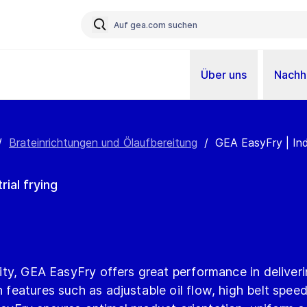
Über uns
Nachha
/
Brateinrichtungen und Ölaufbereitung
/
GEA EasyFry | Indu
rial frying
ility, GEA EasyFry offers great performance in deliver
h features such as adjustable oil flow, high belt spee