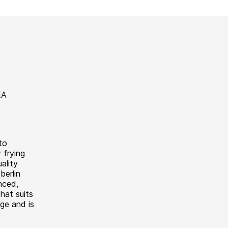
to
 frying
ality
berlin
nced,
hat suits
ge and is