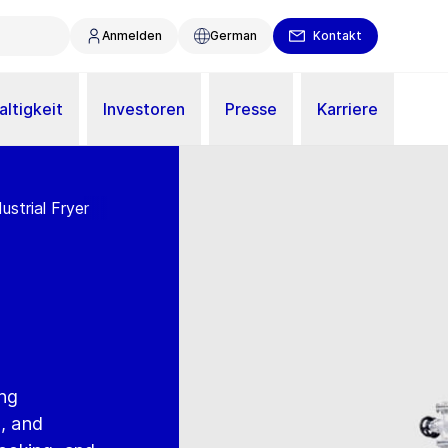
Anmelden
German
Kontakt
ltigkeit
Investoren
Presse
Karriere
strial Fryer
ing
d, and