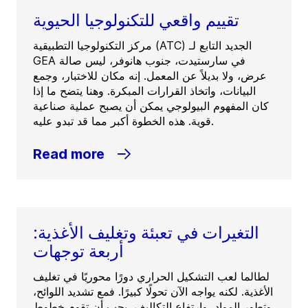
تقييم واقعي للتكنولوجيا الحيوية
مركز التكنولوجيا التطبيقية (ATC) الجديد التابع لـ
GEA في سارستيدت، جنوب هانوفر، ليس صالة
عرض، ولا بديلاً عن المعمل. إنه مكان للاختبار، وجمع
البيانات، واتخاذ القرارات المبكرة. وهنا يتضح ما إذا
كان المفهوم البيولوجي يمكن أن يصبح عملية صناعية
قوية. هذه الخطوة أكبر مما قد تبدو عليه.
Read more
التغيرات في تعبئة وتغليف الأغذية:
أربعة توجهات
لطالما لعب التشكيل الحراري دورًا محوريًا في تغليف
الأغذية. لكنه يواجه الآن تحولًا كبيرًا. فمع تشديد اللوائح،
وتطور المواد، وارتفاع التكاليف، يجب أن تقوم خطوط