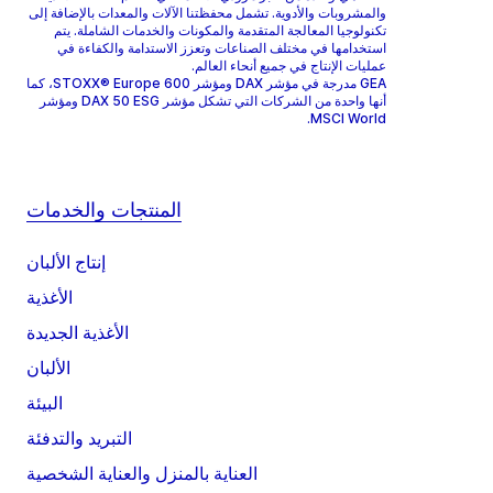
والمشروبات والأدوية. تشمل محفظتنا الآلات والمعدات بالإضافة إلى
تكنولوجيا المعالجة المتقدمة والمكونات والخدمات الشاملة. يتم
استخدامها في مختلف الصناعات وتعزز الاستدامة والكفاءة في
عمليات الإنتاج في جميع أنحاء العالم.
GEA مدرجة في مؤشر DAX ومؤشر STOXX® Europe 600، كما
أنها واحدة من الشركات التي تشكل مؤشر DAX 50 ESG ومؤشر
MSCI World.
المنتجات والخدمات
إنتاج الألبان
الأغذية
الأغذية الجديدة
الألبان
البيئة
التبريد والتدفئة
العناية بالمنزل والعناية الشخصية